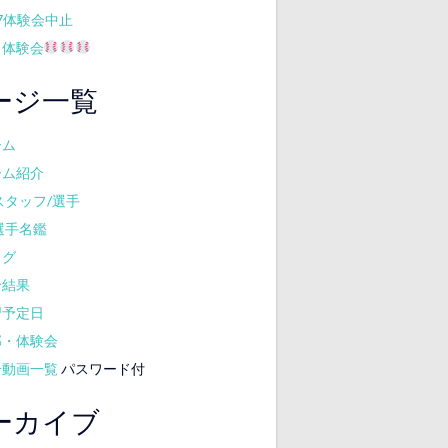
17体験会中止
月体験会
ージ一覧
ーム
ーム紹介
スタッフ/選手
選手名鑑
ログ
合結果
習予定日
部・体験会
合動画一覧
パスワード付
ーカイブ