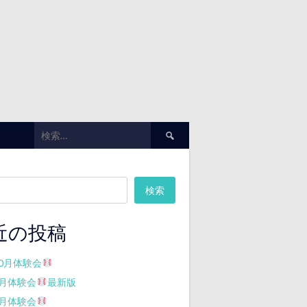
検
索:
検索
近の投稿
10月体験会
7月体験会
最新版
7月体験会