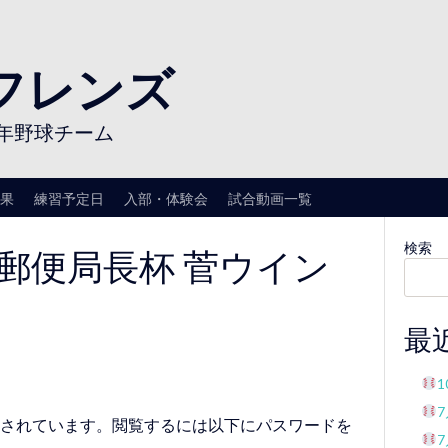
フレンズ
年野球チーム
果
練習予定日
入部・体験会
試合動画一覧
-01 郵便局長杯 菅ウイン
検索
最
されています。閲覧するには以下にパスワードを