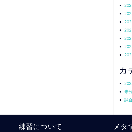
20
20
20
20
20
20
20
カ
20
未
試
練習について
メタ