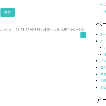
5/
４
ペ
ーエンジェ
26-03-07 郵便局長杯準々決勝 馬場ﾌﾞﾙｰﾌｧｲﾀｰｽﾞ
ホ
→
チ
ブ
試
練
入
試
ア