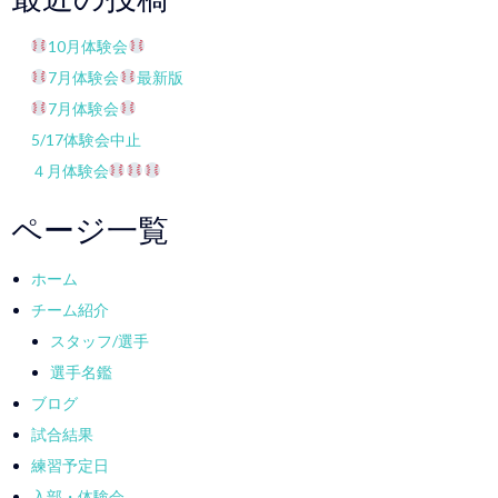
10月体験会
7月体験会
最新版
7月体験会
5/17体験会中止
４月体験会
ページ一覧
ホーム
チーム紹介
スタッフ/選手
選手名鑑
ブログ
試合結果
練習予定日
入部・体験会