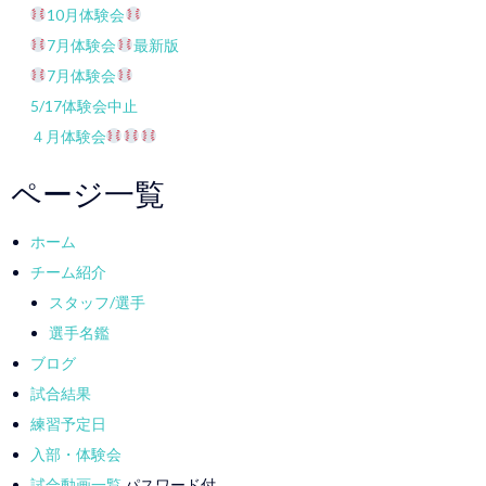
10月体験会
7月体験会
最新版
7月体験会
5/17体験会中止
４月体験会
ページ一覧
ホーム
チーム紹介
スタッフ/選手
選手名鑑
ブログ
試合結果
練習予定日
入部・体験会
試合動画一覧
パスワード付