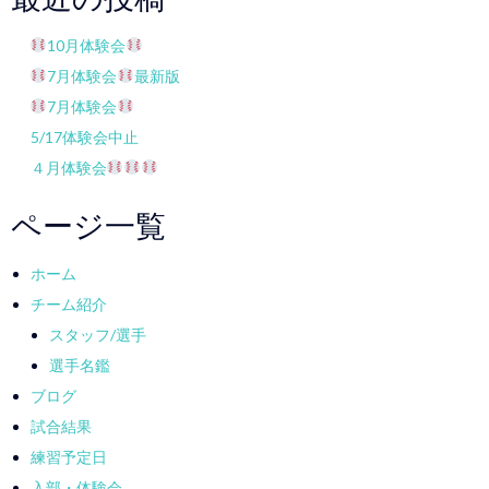
10月体験会
7月体験会
最新版
7月体験会
5/17体験会中止
４月体験会
ページ一覧
ホーム
チーム紹介
スタッフ/選手
選手名鑑
ブログ
試合結果
練習予定日
入部・体験会