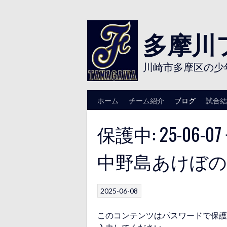
Skip
to
content
多摩川
川崎市多摩区の少
ホーム
チーム紹介
ブログ
試合結
保護中: 25-06
中野島あけぼの
2025-06-08
このコンテンツはパスワードで保護