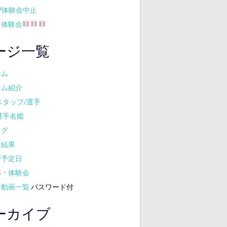
17体験会中止
月体験会
ージ一覧
ーム
ーム紹介
スタッフ/選手
選手名鑑
ログ
合結果
習予定日
部・体験会
合動画一覧
パスワード付
ーカイブ