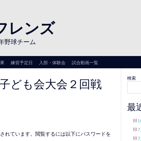
フレンズ
年野球チーム
果
練習予定日
入部・体験会
試合動画一覧
-07 子ども会大会２回戦
検索
最
されています。閲覧するには以下にパスワードを