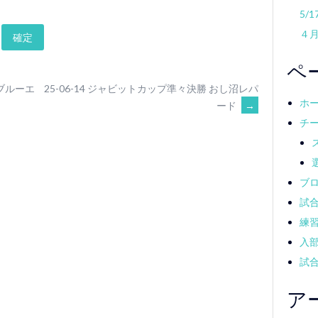
5/
４
ペ
本ブルーエ
25-06-14 ジャビットカップ準々決勝 おし沼レパ
ホ
ード
→
チ
ブ
試
練
入
試
ア