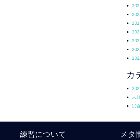
20
20
20
20
20
20
20
カ
20
未
試
練習について
メタ