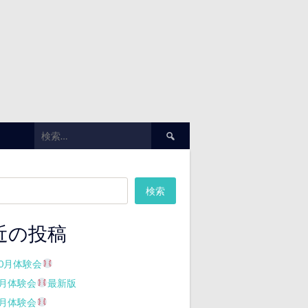
検
索:
検索
近の投稿
10月体験会
7月体験会
最新版
7月体験会