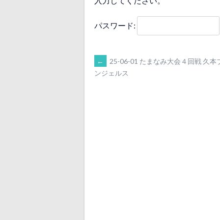
入力してください。
パスワード:
POST
←
25-06-01 たまなみ大会４回戦 久
ンジェルス
NAVIGATION