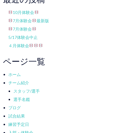
10月体験会
7月体験会
最新版
7月体験会
5/17体験会中止
４月体験会
ページ一覧
ホーム
チーム紹介
スタッフ/選手
選手名鑑
ブログ
試合結果
練習予定日
入部・体験会