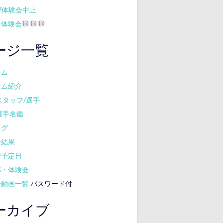
17体験会中止
月体験会
ージ一覧
ーム
ーム紹介
スタッフ/選手
選手名鑑
ログ
合結果
習予定日
部・体験会
合動画一覧
パスワード付
ーカイブ