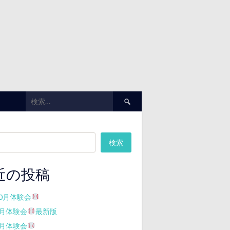
検
索:
検索
近の投稿
10月体験会
7月体験会
最新版
7月体験会