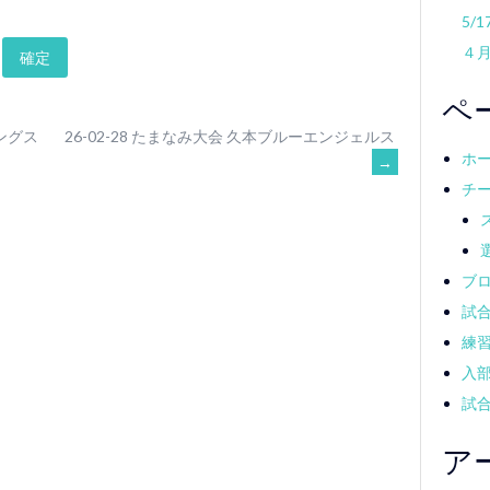
5/
４
ペ
キングス
26-02-28 たまなみ大会 久本ブルーエンジェルス
ホ
→
チ
ブ
試
練
入
試
ア