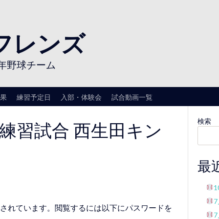
フレンズ
年野球チーム
果
練習予定日
入部・体験会
試合動画一覧
-23 練習試合 西生田キン
検索
最
されています。閲覧するには以下にパスワードを