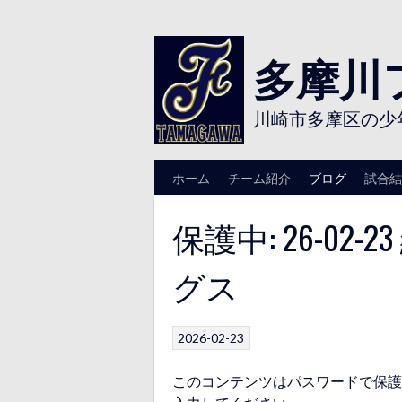
Skip
to
content
多摩川
川崎市多摩区の少
ホーム
チーム紹介
ブログ
試合結
保護中: 26-02
グス
2026-02-23
このコンテンツはパスワードで保護