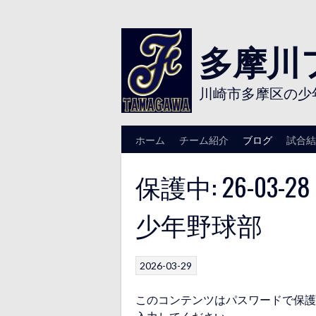
Skip
to
content
多摩川
川崎市多摩区の少
ホーム
チーム紹介
ブログ
試合結
保護中: 26-03
少年野球部
2026-03-29
このコンテンツはパスワードで保護