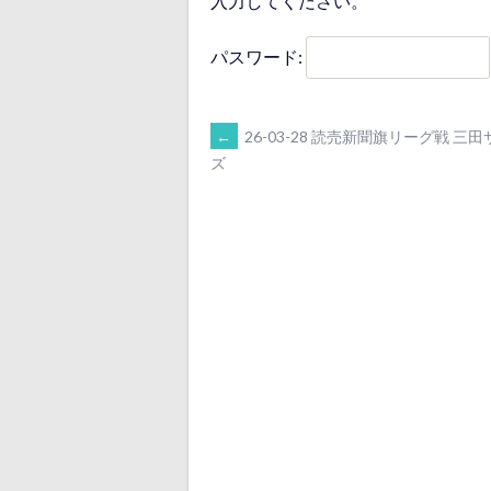
入力してください。
パスワード:
POST
←
26-03-28 読売新聞旗リーグ戦 三
ズ
NAVIGATION