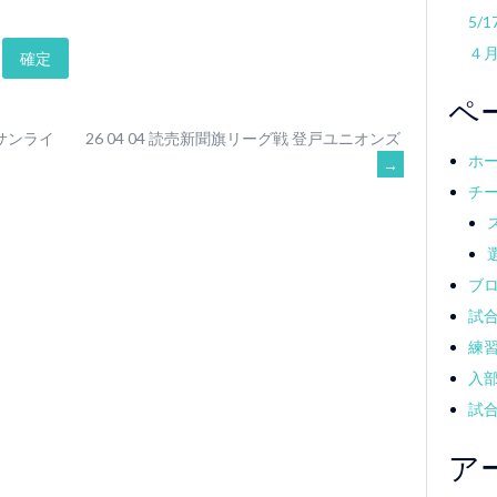
5/
４
ペ
田サンライ
26 04 04 読売新聞旗リーグ戦 登戸ユニオンズ
ホ
→
チ
ブ
試
練
入
試
ア