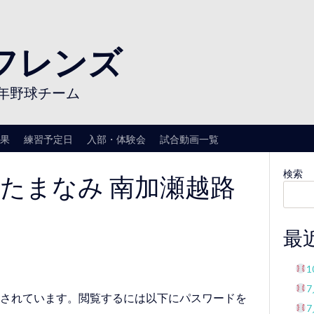
フレンズ
年野球チーム
果
練習予定日
入部・体験会
試合動画一覧
-28 たまなみ 南加瀬越路
検索
最
されています。閲覧するには以下にパスワードを