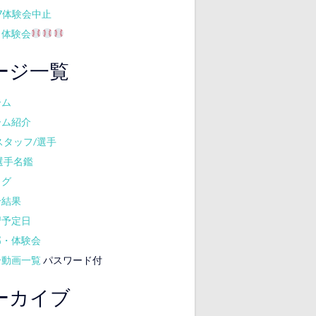
17体験会中止
月体験会
ージ一覧
ーム
ーム紹介
スタッフ/選手
選手名鑑
ログ
合結果
習予定日
部・体験会
合動画一覧
パスワード付
ーカイブ