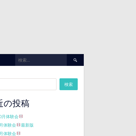
検
索:
検索
近の投稿
10月体験会
7月体験会
最新版
7月体験会