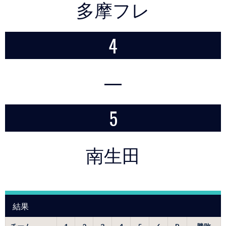
多摩フレ
4
—
5
南生田
結果