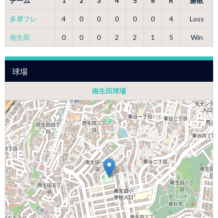
チーム
1
2
3
4
5
6
R
勝敗
多摩フレ
4
0
0
0
0
0
4
Loss
南生田
0
0
0
2
2
1
5
Win
球場
南生田球場