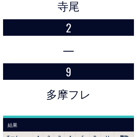
寺尾
2
—
9
多摩フレ
結果