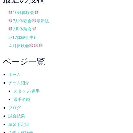
10月体験会
7月体験会
最新版
7月体験会
5/17体験会中止
４月体験会
ページ一覧
ホーム
チーム紹介
スタッフ/選手
選手名鑑
ブログ
試合結果
練習予定日
入部・体験会